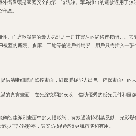
室外攝像頭是家庭安全的第一道防線。華為推出的這款適用于無
心守護。
雜性。而這款設備的最大亮點之一是其靈活的網絡連接能力。它
Fi覆蓋的庭院、倉庫、工地等偏遠戶外場景，用戶只需插入一張4
夠提供清晰細膩的監控畫面，細節捕捉能力出色，確保畫面中的
彩飽滿的真實畫面；在光線微弱的夜晚，借助優秀的感光元件和圖
，能夠智能識別畫面中的人體形態，有效過濾掉樹葉晃動、光影變
大減少了誤報頻率，讓安防提醒變得更加精準和有用。