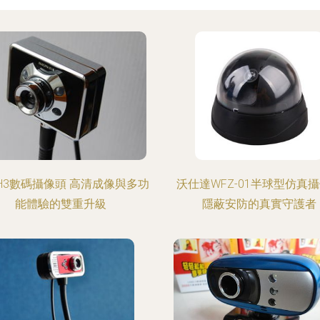
H3數碼攝像頭 高清成像與多功
沃仕達WFZ-01半球型仿真
能體驗的雙重升級
隱蔽安防的真實守護者