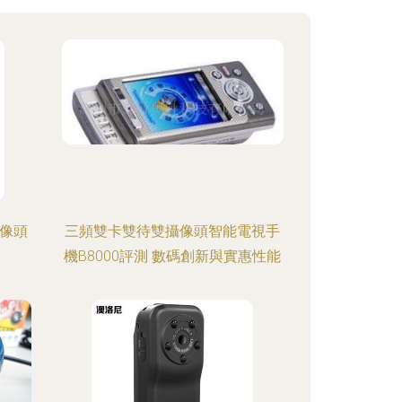
攝像頭
三頻雙卡雙待雙攝像頭智能電視手
機B8000評測 數碼創新與實惠性能