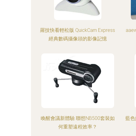
羅技快看輕松版 QuickCam Express
aa
經典數碼攝像頭的影像記憶
喚醒會議新體驗 聯想NB500套裝如
藍色
何重塑遠程效率？