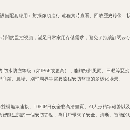
”或設備配套應用）對攝像頭進行
遠程實時查看、回放歷史錄像、
。
長時間的監控視頻，滿足日常家用存儲需求，避免了持續訂閱云
的
防水防塵等級（如IP66或更高）
，能夠抵御風雨、日曬等惡劣
型商鋪、農場、別墅周界等需要遠程安防監控的多樣化場景。
-Fi雙模無線連接、1080P日夜全彩高清畫質、AI人形精準報
為智能生態的一個安防節點，為用戶帶來了安全、清晰、智能的