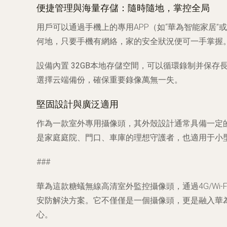
便捷管理與海量存儲：隨時隨地，掌控全局
用戶可以通過手機上的專用APP（如“華為智能家居
何地，只要手機有網絡，家的安全狀況便可一手掌握
設備內置
32GB本地存儲空間
，可以循環錄制并保存
選擇云端備份，確保重要錄像萬無一失。
堅固設計與廣泛適用
作為一款室外專用攝像頭，其外殼設計通常具備一定
是家庭庭院、門口、車庫的理想守護者，也適用于小
###
華為這款糖蟻無線高清室外監控攝像頭，通過4G/Wi
安防解決方案。它不僅僅是一個攝像頭，更是融入華
心。