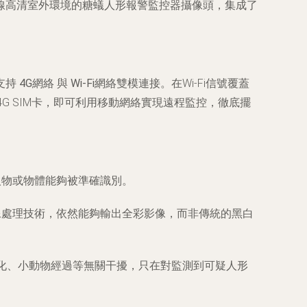
線高清室外環境的糖蟻人形報警監控器攝像頭，集成了
支持
4G網絡
與
Wi-Fi網絡雙模連接
。在Wi-Fi信號覆蓋
G SIM卡，即可利用移動網絡實現遠程監控，徹底擺
人物或物體能夠被準確識別。
像處理技術，依然能夠輸出全彩影像，而非傳統的黑白
化、小動物經過等無關干擾，只在對監測到可疑人形