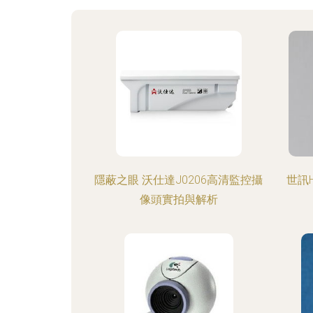
隱蔽之眼 沃仕達J0206高清監控攝
世訊
像頭實拍與解析