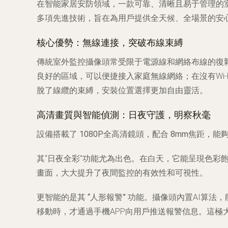
在智能家居安防領域，一款可靠、清晰且易于管理的
多項先進技術，旨在為用戶提供全天候、全場景的安
核心優勢：無線連接，突破布線束縛
傳統室外監控攝像頭常受限于電源線和網絡布線的復
良好的區域，可以便捷接入家庭無線網絡；在沒有Wi-
脫了線纜的束縛，安裝位置選擇更加自由靈活。
高清畫質與智能偵測：日夜守護，明察秋毫
設備搭載了
1080P全高清鏡頭
，配合
8mm焦距
，能
其“日夜全彩”功能尤為出色。在白天，它能呈現色
畫面，大大提升了夜間監控的有效性和可視性。
更智能的是其
“人形報警”
功能。攝像頭內置AI算法
移動時，才通過手機APP向用戶推送報警信息。這極