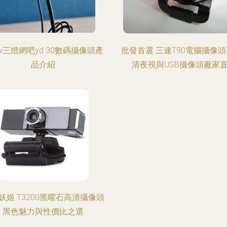
ew三燈網吧yd 30數碼攝像頭產
批發首選 三速T90電腦攝像頭
品介紹
清夜視與USB攝像頭廠家
妖姬 T3200黑曜石高清攝像頭
黑色魅力與性價比之選